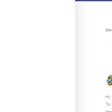
ЭХЛЭЛ
БИДНИЙ ТУХАЙ
Wel
ТЭЭВЭР ЗУУЧЛАЛ
ON
ТЕРМИНАЛ
АГУУЛАХ
ХОЛБОО БАРИХ
Hi,
To 
ҮНИЙН САНАЛ АВАХ
das