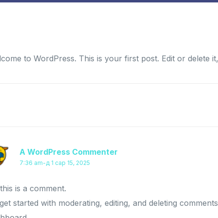
come to WordPress. This is your first post. Edit or delete it,
E THOUGHT ON “
HELLO WORLD!
”
A WordPress Commenter
хэлэхдээ:
7:36 am-д 1 сар 15, 2025
 this is a comment.
get started with moderating, editing, and deleting comments
hboard.