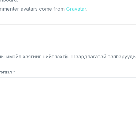
mmenter avatars come from
Gravatar
.
риулт үлдээнэ үү
ы имэйл хаягийг нийтлэхгүй.
Шаардлагатай талбарууд
гэгдэл
*