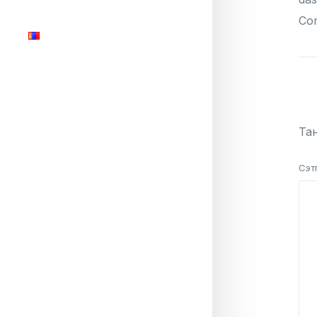
Co
МОНГОЛ ХЭЛ
Ха
English
Монгол хэл
Тан
Русский
Сэт
中文 (中国)