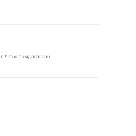
ыг
*
гэж тэмдэглэсэн