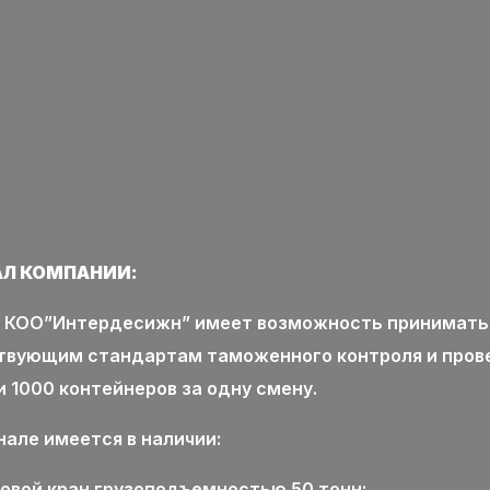
Л КОМПАНИИ:
 КОО”Интердесижн” имеет возможность принимать г
твующим стандартам таможенного контроля и пров
 1000 контейнеров за одну смену.
але имеется в наличии:
овой кран грузоподъемностью 50 тонн;