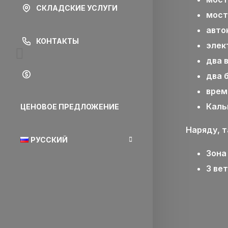
СКЛАДСКИЕ УСЛУГИ
мост
авто
КОНТАКТЫ
элек
два 
два 
врем
Каль
ЦЕНОВОЕ ПРЕДЛОЖЕНИЕ
Наряду, 
РУССКИЙ
Зона
3 ве
English
Монгол хэл
Русский